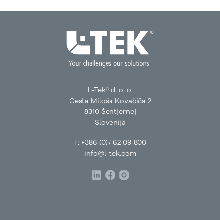
L-Tek® d. o. o.
Cesta Miloša Kovačiča 2
8310 Šentjernej
Slovenija
T:
+386 (0)7 62 09 800
info@l-tek.com