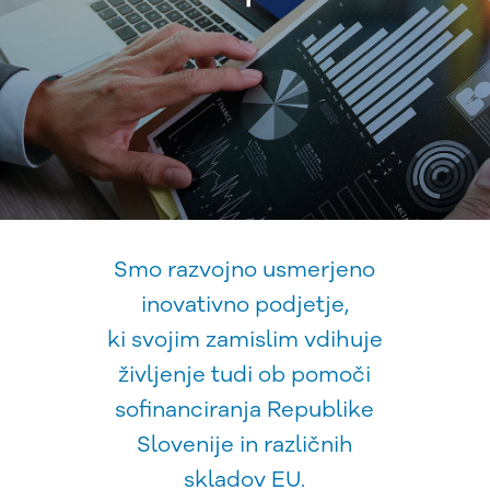
Smo razvojno usmerjeno
inovativno podjetje,
ki svojim zamislim vdihuje
življenje tudi ob pomoči
sofinanciranja Republike
Slovenije in različnih
skladov EU.