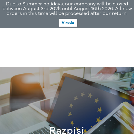
Due to Summer holidays, our company will be closed
between August 3rd 2026 until August 16th 2026. All new
0
orders in this time will be processed after our return.
Skip
Skip
V redu
Domov
/
Razpisi
/
Vavčer za pripravo digitalne strategije
to
to
Expan
EMS Rešitve
navigation
content
child
menu
Expan
Web Shop
child
menu
Expan
O nas
child
menu
Razpisi
Kontaktirajte nas
Razpisi